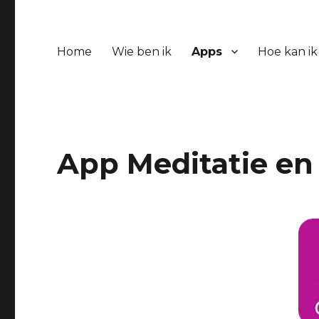
Home
Wie ben ik
Apps
Hoe kan ik
App Meditatie e