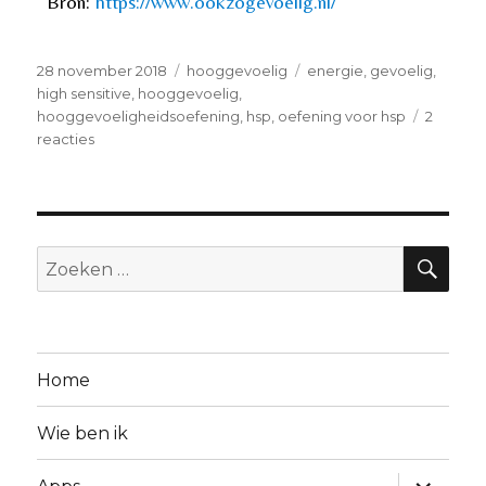
Bron:
https://www.ookzogevoelig.nl/
28 november 2018
hooggevoelig
energie
,
gevoelig
,
high sensitive
,
hooggevoelig
,
hooggevoeligheidsoefening
,
hsp
,
oefening voor hsp
2
reacties
Home
Wie ben ik