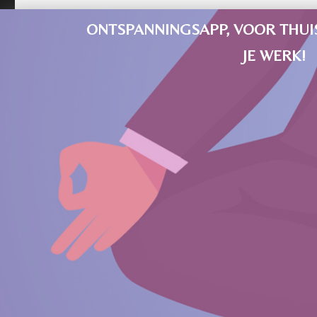
18 november 2018
ONTSPANNINGSAPP, VOOR THUIS
ontspanningsapp
JE WERK!
ademhalingsoefening
,
app
meditatie
,
apps meditatie
,
burn-out
,
meditatie en
ontspanning
,
mindfulapp
,
mindfulness
,
ontspannen
,
ontspanningsapp
,
overspannen
,
stress
,
werkplekoefening
,
yoga
app
Laat een reactie achter