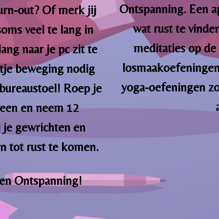
Ontspanning. Een a
burn-out? Of merk jij
wat rust te vinde
soms veel te lang in
meditaties op de
ang naar je pc zit te
losmaakoefeningen
etje beweging nodig
yoga-oefeningen z
bureaustoel! Roep je
alleen en neem 12
l je gewrichten en
n tot rust te komen.
 en Ontspanning!