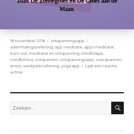
zoals De Zonnegroet en De Groet aan de
Maan.
18 november 2018
ontspanningsapp
ademhalingsoefening
,
app meditatie
,
apps meditatie
,
burn-out
,
meditatie en ontspanning
,
mindfulapp
,
mindfulness
,
ontspannen
,
ontspanningsapp
,
overspannen
,
stress
,
werkplekoefening
,
yoga app
Laat een reactie
achter